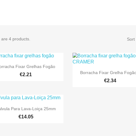
 are 4 products.
Sort

Quick view
orracha Fixar Grelhas Fogão

Quick view
Borracha Fixar Grelha Fogão
€2.21
€2.34

Quick view
álvula Para Lava-Loiça 25mm
€14.05