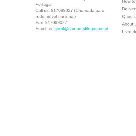
How to
Portugal
Deliver
Call us:
917099027 (Chamada para
rede móvel nacional)
Questio
Fax:
917099027
About 
Email us:
geral@camperslifegaspar.pt
Livro 