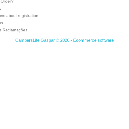
 Order?
y
ns about registration
us
de Reclamações
CampersLife Gaspar © 2026 - Ecommerce software