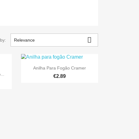

 by:
Relevance

Quick view
Anilha Para Fogão Cramer
...
€2.89