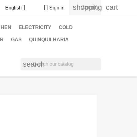
shopping_cart


Cart
(0)
English
Sign in
CHEN
ELECTRICITY
COLD
OR
GAS
QUINQUILHARIA
search