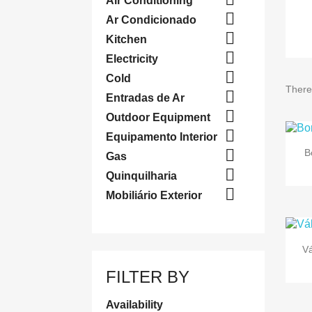
Air Conditioning

Ar Condicionado

Kitchen

Electricity

Cold
There

Entradas de Ar

Outdoor Equipment

Equipamento Interior

B
Gas

Quinquilharia

Mobiliário Exterior
V
FILTER BY
Availability